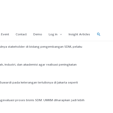
 Event
Contact
Demo
Log in
Insight Articles
umpulnya stakeholder di bidang pengembangan SDM, pelaku
, industri, dan akademisi agar realisasi peningkatan
uwardi pada keterangan tertulisnya di Jakarta seperti
valuasi proses bisnis SDM. UMKM diharapkan jadi lebih