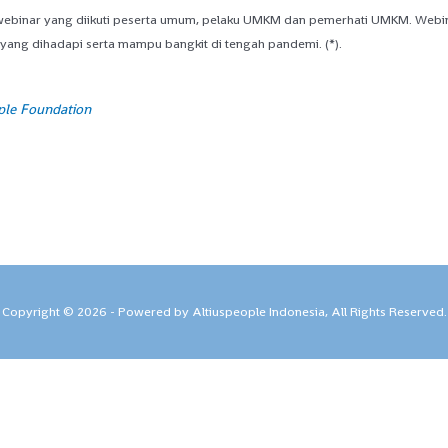
r webinar yang diikuti peserta umum, pelaku UMKM dan pemerhati UMKM. Web
ang dihadapi serta mampu bangkit di tengah pandemi. (*).
ople Foundation
Copyright © 2026 - Powered by Altiuspeople Indonesia, All Rights Reserved.