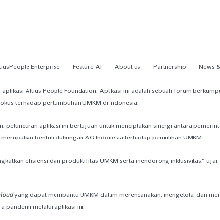
tiusPeople Enterprise
Feature AI
About us
Partnership
News &
u aplikasi Altius People Foundation. Aplikasi ini adalah sebuah forum berk
 fokus terhadap pertumbuhan UMKM di Indonesia.
eluncuran aplikasi ini bertujuan untuk menciptakan sinergi antara pemerintah
si ini merupakan bentuk dukungan AG Indonesia terhadap pemulihan UMKM.
atkan efisiensi dan produktifitas UMKM serta mendorong inklusivitas,” ujar S
cloud
yang dapat membantu UMKM dalam merencanakan, mengelola, dan menge
a pandemi melalui aplikasi ini.