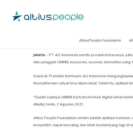
AltiusPeople Foundation
Al
Jakarta
– PT AG Indonesia merilis produk terbarunya, yait
dan penggiat UMKM, korporasi, asosiasi, komunitas yang
Suwardi, Presiden Komisaris AG Indonesia mengungkapkan, p
kesejahteraan rakyat bisa dipercepat. Selain itu, aplika
“Sudah saatnya UMKM bertransformasi digital untuk meningk
dikutip Senin, 2 Agustus 2021.
Altius People Foundation sendiri adalah aplikasi berbasis
kompetitif, dapat bersaing dan lebih berkembang lagi di er