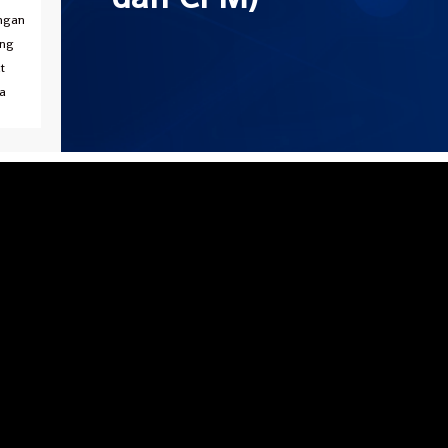
engan
ang
t
a