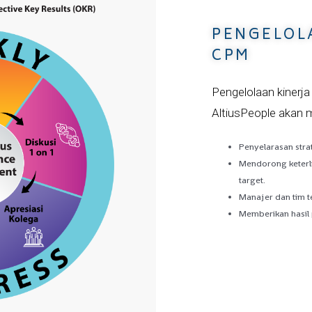
PENGELOLA
CPM
Pengelolaan kiner
AltiusPeople akan
Penyelarasan strat
Mendorong keterli
target.
Manajer dan tim t
Memberikan hasil 