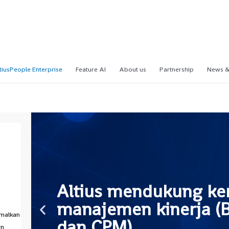
tiusPeople Enterprise
Feature AI
About us
Partnership
News &
Altius mendukung ke
manajemen kinerja (
imalkan
dan CPM)
an