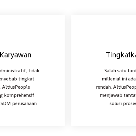
 Karyawan
Tingkatk
ministratif, tidak
Salah satu tan
enyebab tingkat
millenial ini ad
 AltiusPeople
rendah. AltiusPeo
ng komprehensif
menjawab tanta
 SDM perusahaan
solusi pros