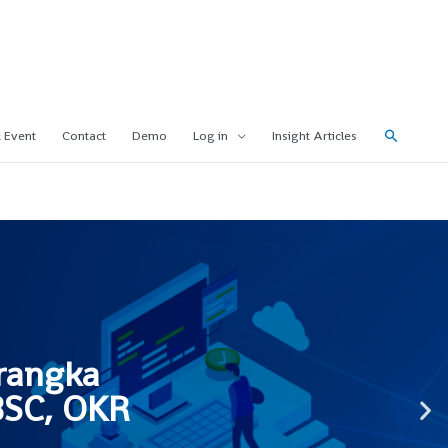
 Event
Contact
Demo
Log in
Insight Articles
rangka
BSC, OKR